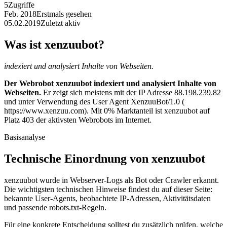
5
Zugriffe
Feb. 2018
Erstmals gesehen
05.02.2019
Zuletzt aktiv
Was ist xenzuubot?
indexiert und analysiert Inhalte von Webseiten.
Der Webrobot xenzuubot indexiert und analysiert Inhalte von
Webseiten.
Er zeigt sich meistens mit der IP Adresse 88.198.239.82
und unter Verwendung des User Agent XenzuuBot/1.0 (
https://www.xenzuu.com). Mit 0% Marktanteil ist xenzuubot auf
Platz 403 der aktivsten Webrobots im Internet.
Basisanalyse
Technische Einordnung von xenzuubot
xenzuubot wurde in Webserver-Logs als Bot oder Crawler erkannt.
Die wichtigsten technischen Hinweise findest du auf dieser Seite:
bekannte User-Agents, beobachtete IP-Adressen, Aktivitätsdaten
und passende robots.txt-Regeln.
Für eine konkrete Entscheidung solltest du zusätzlich prüfen, welche