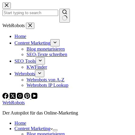
Zum
Inhalt
springen
Keine
WebRobots
Ergebnisse
Home
Content Marketing
Blog monetarisieren
SEO-Texte schreiben
SEO Tools
KWFinder
Webrobots
Webrobots von A-Z
Webrobots IP Lookup
WebRobots
Der Autopilot für das Online-Marketing
Home
Content Marketing
Blog monetarisieren