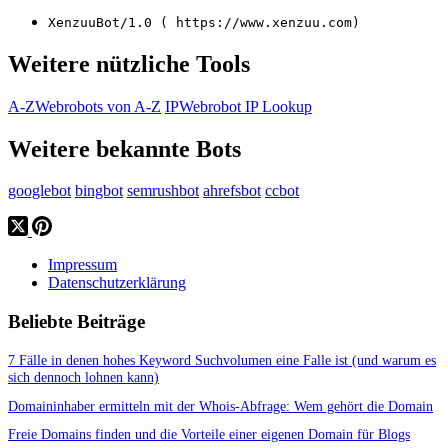
XenzuuBot/1.0 ( https://www.xenzuu.com)
Weitere nützliche Tools
A-Z
Webrobots von A-Z
IP
Webrobot IP Lookup
Weitere bekannte Bots
googlebot
bingbot
semrushbot
ahrefsbot
ccbot
Impressum
Datenschutzerklärung
Beliebte Beiträge
7 Fälle in denen hohes Keyword Suchvolumen eine Falle ist (und warum es
sich dennoch lohnen kann)
Domaininhaber ermitteln mit der Whois-Abfrage: Wem gehört die Domain
Freie Domains finden und die Vorteile einer eigenen Domain für Blogs