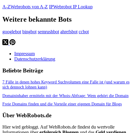
A-Z
Webrobots von A-Z
IP
Webrobot IP Lookup
Weitere bekannte Bots
googlebot
bingbot
semrushbot
ahrefsbot
ccbot
Impressum
Datenschutzerklärung
Beliebte Beiträge
7 Fälle in denen hohes Keyword Suchvolumen eine Falle ist (und warum es
sich dennoch lohnen kann)
Domaininhaber ermitteln mit der Whois-Abfrage: Wem gehört die Domain
Freie Domains finden und die Vorteile einer eigenen Domain für Blogs
Über WebRobots.de
Hier wird gebloggt. Auf WebRobots.de findest du wertvolle
Informationen über
erfolgreich Bloggen
und das
Geld verdienen