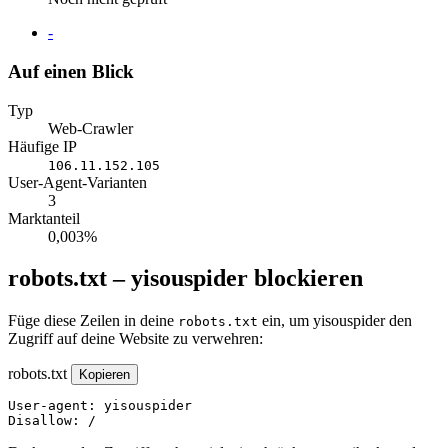
Website
-
Auf einen Blick
Typ
Web-Crawler
Häufige IP
106.11.152.105
User-Agent-Varianten
3
Marktanteil
0,003%
robots.txt – yisouspider blockieren
Füge diese Zeilen in deine
ein, um yisouspider den
robots.txt
Zugriff auf deine Website zu verwehren:
robots.txt
Kopieren
User-agent: yisouspider

Disallow: /