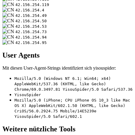
42.156.254.119
42.156.254.4
42.156.254.49
42.156.254.50
42.156.254.53
42.156.254.73
42.156.254.94
42.156.254.95
User Agents
Mit diesen User-Agent-Strings identifiziert sich yisouspider:
Mozilla/5.0 (Windows NT 6.1; Win64; x64)
AppleWebKit/537.36 (KHTML, like Gecko)
Chrome/69.0.3497.81 YisouSpider/5.0 Safari/537.36
YisouSpider
Mozilla/5.0 (iPhone; CPU iPhone OS 10_3 like Mac
OS X) AppleWebKit/602.1.50 (KHTML, like Gecko)
CriOS/56.0.2924.75 Mobile/14E5239e
YisouSpider/5.0 Safari/602.1
Weitere nützliche Tools