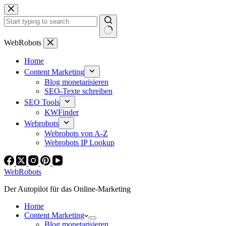
Zum
Inhalt
springen
Keine
WebRobots
Ergebnisse
Home
Content Marketing
Blog monetarisieren
SEO-Texte schreiben
SEO Tools
KWFinder
Webrobots
Webrobots von A-Z
Webrobots IP Lookup
WebRobots
Der Autopilot für das Online-Marketing
Home
Content Marketing
Blog monetarisieren