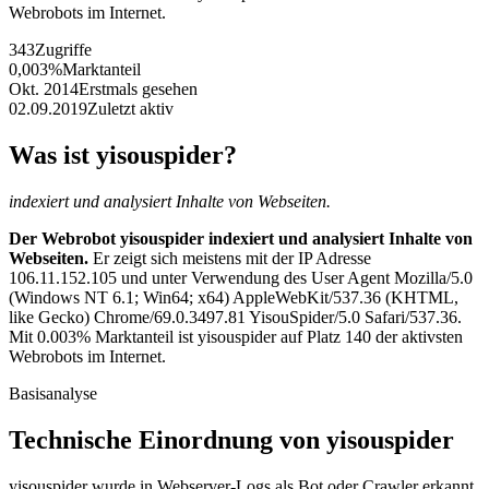
Webrobots im Internet.
343
Zugriffe
0,003%
Marktanteil
Okt. 2014
Erstmals gesehen
02.09.2019
Zuletzt aktiv
Was ist yisouspider?
indexiert und analysiert Inhalte von Webseiten.
Der Webrobot yisouspider indexiert und analysiert Inhalte von
Webseiten.
Er zeigt sich meistens mit der IP Adresse
106.11.152.105 und unter Verwendung des User Agent Mozilla/5.0
(Windows NT 6.1; Win64; x64) AppleWebKit/537.36 (KHTML,
like Gecko) Chrome/69.0.3497.81 YisouSpider/5.0 Safari/537.36.
Mit 0.003% Marktanteil ist yisouspider auf Platz 140 der aktivsten
Webrobots im Internet.
Basisanalyse
Technische Einordnung von yisouspider
yisouspider wurde in Webserver-Logs als Bot oder Crawler erkannt.