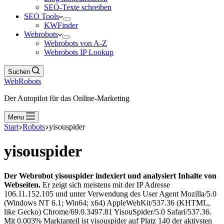
SEO-Texte schreiben
SEO Tools
KWFinder
Webrobots
Webrobots von A-Z
Webrobots IP Lookup
Suchen
WebRobots
Der Autopilot für das Online-Marketing
Menu
Start
Robots
yisouspider
yisouspider
Der Webrobot yisouspider indexiert und analysiert Inhalte von
Webseiten.
Er zeigt sich meistens mit der IP Adresse
106.11.152.105 und unter Verwendung des User Agent Mozilla/5.0
(Windows NT 6.1; Win64; x64) AppleWebKit/537.36 (KHTML,
like Gecko) Chrome/69.0.3497.81 YisouSpider/5.0 Safari/537.36.
Mit 0.003% Marktanteil ist yisouspider auf Platz 140 der aktivsten