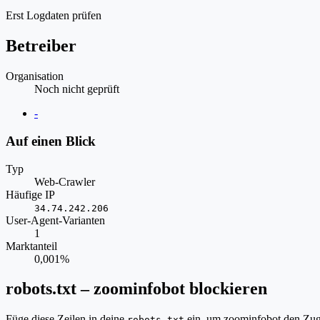
Erst Logdaten prüfen
Betreiber
Organisation
Noch nicht geprüft
Website
-
Auf einen Blick
Typ
Web-Crawler
Häufige IP
34.74.242.206
User-Agent-Varianten
1
Marktanteil
0,001%
robots.txt – zoominfobot blockieren
Füge diese Zeilen in deine
ein, um zoominfobot den Zugr
robots.txt