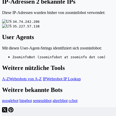
IP-Adressen
2 bekannte IPs
Diese IP-Adressen wurden bisher von zoominfobot verwendet:
34.74.242.206
35.227.57.138
User Agents
Mit diesen User-Agent-Strings identifiziert sich zoominfobot:
ZoominfoBot (zoominfobot at zoominfo dot com)
Weitere nützliche Tools
A-Z
Webrobots von A-Z
IP
Webrobot IP Lookup
Weitere bekannte Bots
googlebot
bingbot
semrushbot
ahrefsbot
ccbot