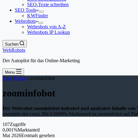
SEO-Texte schreiben
SEO Tools
KWFinder
Webrobots
Webrobots von A-Z
Webrobots IP Lookup
Suchen
WebRobots
Der Autopilot für das Online-Marketing
Menu
Start
Robots
zoominfobot
zoominfobot
Der Webrobot zoominfobot indexiert und analysiert Inhalte von 
zoominfo dot com). Mit 0.0009% Marktanteil ist zoominfobot auf Plat
107
Zugriffe
0,001%
Marktanteil
Mai 2026
Erstmals gesehen