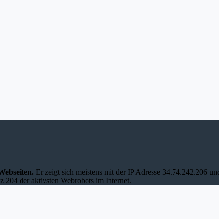
Webseiten.
Er zeigt sich meistens mit der IP Adresse 34.74.242.206 
z 204 der aktivsten Webrobots im Internet.