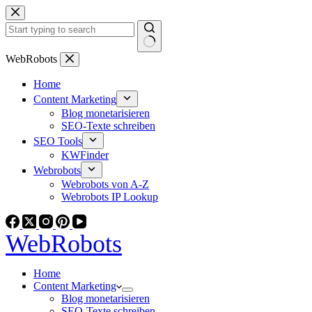
Zum
Inhalt
springen
Keine
WebRobots
Ergebnisse
Home
Content Marketing
Blog monetarisieren
SEO-Texte schreiben
SEO Tools
KWFinder
Webrobots
Webrobots von A-Z
Webrobots IP Lookup
WebRobots
Home
Content Marketing
Blog monetarisieren
SEO-Texte schreiben