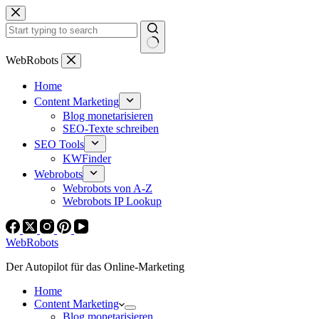
Zum
Inhalt
springen
Keine
WebRobots
Ergebnisse
Home
Content Marketing
Blog monetarisieren
SEO-Texte schreiben
SEO Tools
KWFinder
Webrobots
Webrobots von A-Z
Webrobots IP Lookup
WebRobots
Der Autopilot für das Online-Marketing
Home
Content Marketing
Blog monetarisieren