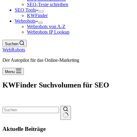
SEO-Texte schreiben
SEO Tools
KWFinder
Webrobots
Webrobots von A-Z
Webrobots IP Lookup
Suchen
WebRobots
Der Autopilot für das Online-Marketing
Menu
KWFinder Suchvolumen für SEO
Keine
Ergebnisse
Aktuelle Beiträge