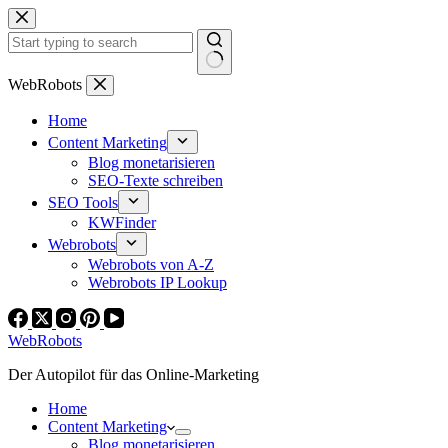
Zum
Inhalt
springen
Keine
WebRobots
Ergebnisse
Home
Content Marketing
Blog monetarisieren
SEO-Texte schreiben
SEO Tools
KWFinder
Webrobots
Webrobots von A-Z
Webrobots IP Lookup
WebRobots
Der Autopilot für das Online-Marketing
Home
Content Marketing
Blog monetarisieren