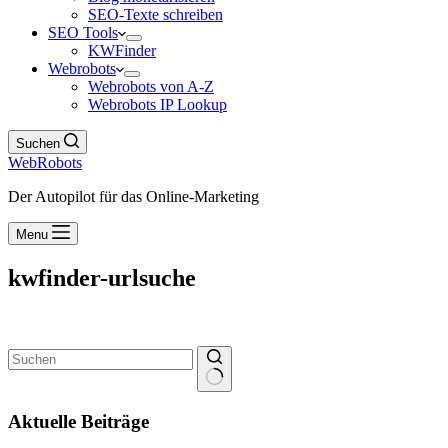
SEO-Texte schreiben
SEO Tools
KWFinder
Webrobots
Webrobots von A-Z
Webrobots IP Lookup
Suchen
WebRobots
Der Autopilot für das Online-Marketing
Menu
kwfinder-urlsuche
Keine
Ergebnisse
Aktuelle Beiträge