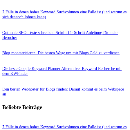
7 Fälle in denen hohes Keyword Suchvolumen eine Falle ist (und warum es
sich dennoch lohnen kann)
Optimale SEO-Texte schreiben: Schritt für Schritt Anleitung für mehr
Besucher
Blog monetarisieren: Die besten Wege um mit Blogs Geld zu verdienen
Die beste Google Keyword Planner Alternative: Keyword Recherche mit
dem KWFinder
Den besten Webhoster für Blogs finden: Darauf kommt es beim Webspace
an
Beliebte Beiträge
7 Fälle in denen hohes Keyword Suchvolumen eine Falle ist (und warum es